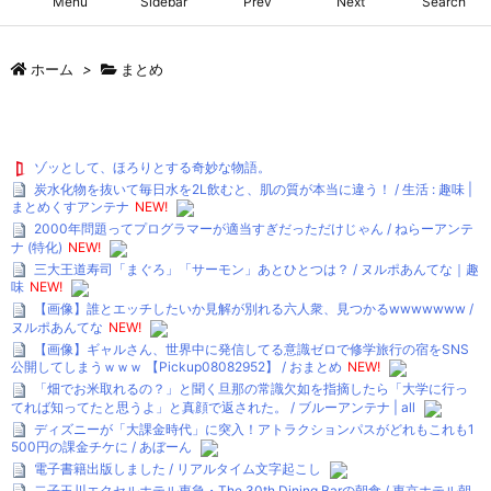
Menu
Sidebar
Prev
Next
Search
ホーム
>
まとめ
ゾッとして、ほろりとする奇妙な物語。
炭水化物を抜いて毎日水を2L飲むと、肌の質が本当に違う！ / 生活 : 趣味 |
まとめくすアンテナ
NEW!
2000年問題ってプログラマーが適当すぎだっただけじゃん / ねらーアンテ
ナ (特化)
NEW!
三大王道寿司「まぐろ」「サーモン」あとひとつは？ / ヌルポあんてな｜趣
味
NEW!
【画像】誰とエッチしたいか見解が別れる六人衆、見つかるwwwwwww /
ヌルポあんてな
NEW!
【画像】ギャルさん、世界中に発信してる意識ゼロで修学旅行の宿をSNS
公開してしまうｗｗｗ 【Pickup08082952】 / おまとめ
NEW!
「畑でお米取れるの？」と聞く旦那の常識欠如を指摘したら「大学に行っ
てれば知ってたと思うよ」と真顔で返された。 / ブルーアンテナ | all
ディズニーが「大課金時代」に突入！アトラクションパスがどれもこれも1
500円の課金チケに / あぼーん
電子書籍出版しました / リアルタイム文字起こし
二子玉川エクセルホテル東急・The 30th Dining Barの朝食 / 東京ホテル朝