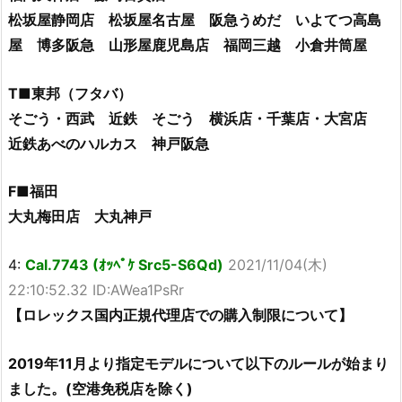
松坂屋静岡店 松坂屋名古屋 阪急うめだ いよてつ高島
屋 博多阪急 山形屋鹿児島店 福岡三越 小倉井筒屋
T■東邦（フタバ）
そごう・西武 近鉄 そごう 横浜店・千葉店・大宮店
近鉄あべのハルカス 神戸阪急
F■福田
大丸梅田店 大丸神戸
4:
Cal.7743 (ｵｯﾍﾟｹ Src5-S6Qd)
2021/11/04(木)
22:10:52.32 ID:AWea1PsRr
【ロレックス国内正規代理店での購入制限について】
2019年11月より指定モデルについて以下のルールが始まり
ました。(空港免税店を除く)