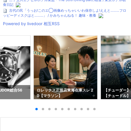
食日記
古代の民「うっお!このエ◯画像めっちゃいいわ保存しよ!ええと………フロ
ッピーディスクはと………」 / かみちゃんねる！ 趣味・教養
Powered by livedoor 相互RSS
DOR総合56
ロレックス正規店東海在庫スレ 2
【チューダー】T
0【マラソン】
【チュードル】