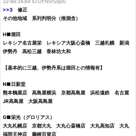
22:48:34.89 ID:OYN5rGqo0
>>3
修正
その他地域 系列判明分（推測含）
H■堀田
レキシア名古屋栄 レキシア大阪心斎橋 三越札幌 新潟
伊勢丹 高松三越 香林坊大和
【基本的に三越、伊勢丹系は堀田との情報有】
N■日新堂
熊本鶴屋店 高島屋横浜 京都高島屋 浜松遠鉄 名古屋
JR高島屋 大阪高島屋
G■栄光（グロリアス）
大丸札幌店 京都大丸 大丸心斎橋店 大丸高知店 大丸
福岡天神店 藤崎百貨店