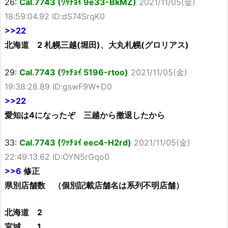
26:
Cal.7743 (ﾜｯﾁｮｲ 9e33-BkMZ)
2021/11/05(金)
18:59:04.92 ID:dS74SrqK0
>>22
北海道 2 札幌三越(堀田)、大丸札幌(グロリアス)
29:
Cal.7743 (ﾜｯﾁｮｲ 5196-rtoo)
2021/11/05(金)
19:38:28.89 ID:gswF9W+D0
>>22
愛知は4になったぞ 三越から撤退したから
33:
Cal.7743 (ﾜｯﾁｮｲ eec4-H2rd)
2021/11/05(金)
22:49:13.62 ID:OYN5rGqo0
>>6
修正
県別店舗数 （個別記載店舗名は系列不明店舗）
北海道 2
宮城 1