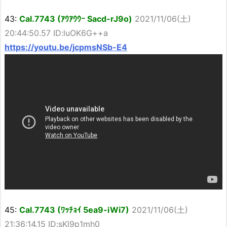
43:
Cal.7743 (ｱｳｱｳｳｰ Sacd-rJ9o)
2021/11/06(土)
20:44:50.57 ID:luOK6G++a
https://youtu.be/jcpmsNSb-E4
45:
Cal.7743 (ﾜｯﾁｮｲ 5ea9-iWi7)
2021/11/06(土)
21:36:14.15 ID:sKl9p1mh0