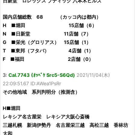
日新堂 ロレックス ブティック 六本木ヒルズ
国内店舗総数 68 （カッコ内は都内）
H ■堀田 15店舗（6）
N ■日新堂 11店舗（7）
G ■栄光（グロリアス） 15店舗（1）
T ■東邦（フタバ） 4店舗（1）
F ■福田 2店舗（0）
3:
Cal.7743 (ｵｯﾍﾟｹ Src5-S6Qd)
2021/11/04(木)
22:09:51.67 ID:AWea1PsRr
その他地域 系列判明分（推測含）
H■堀田
レキシア名古屋栄 レキシア大阪心斎橋
三越札幌 新潟伊勢丹 名古屋栄三越 高松三越 香林坊
大和