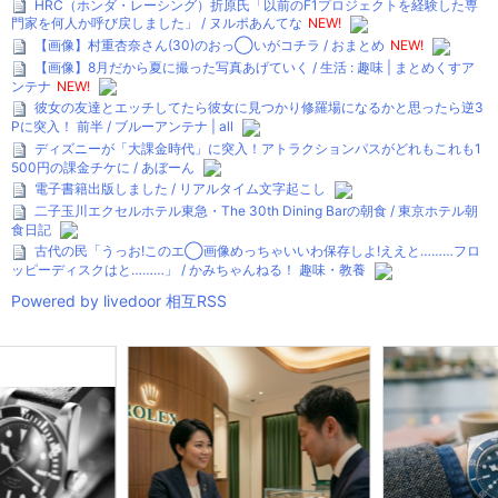
HRC（ホンダ・レーシング）折原氏「以前のF1プロジェクトを経験した専
門家を何人か呼び戻しました」 / ヌルポあんてな
NEW!
【画像】村重杏奈さん(30)のおっ◯いがコチラ / おまとめ
NEW!
【画像】8月だから夏に撮った写真あげていく / 生活 : 趣味 | まとめくすア
ンテナ
NEW!
彼女の友達とエッチしてたら彼女に見つかり修羅場になるかと思ったら逆3
Pに突入！ 前半 / ブルーアンテナ | all
ディズニーが「大課金時代」に突入！アトラクションパスがどれもこれも1
500円の課金チケに / あぼーん
電子書籍出版しました / リアルタイム文字起こし
二子玉川エクセルホテル東急・The 30th Dining Barの朝食 / 東京ホテル朝
食日記
古代の民「うっお!このエ◯画像めっちゃいいわ保存しよ!ええと………フロ
ッピーディスクはと………」 / かみちゃんねる！ 趣味・教養
Powered by livedoor 相互RSS