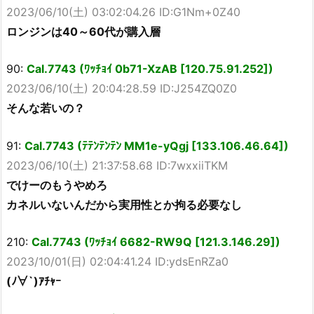
2023/06/10(土) 03:02:04.26 ID:G1Nm+0Z40
ロンジンは40～60代が購入層
90:
Cal.7743 (ﾜｯﾁｮｲ 0b71-XzAB [120.75.91.252])
2023/06/10(土) 20:04:28.59 ID:J254ZQ0Z0
そんな若いの？
91:
Cal.7743 (ﾃﾃﾝﾃﾝﾃﾝ MM1e-yQgj [133.106.46.64])
2023/06/10(土) 21:37:58.68 ID:7wxxiiTKM
でけーのもうやめろ
カネルいないんだから実用性とか拘る必要なし
210:
Cal.7743 (ﾜｯﾁｮｲ 6682-RW9Q [121.3.146.29])
2023/10/01(日) 02:04:41.24 ID:ydsEnRZa0
(ﾉ∀`)ｱﾁｬｰ