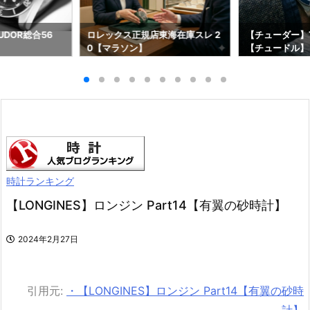
DOR総合56
ロレックス正規店東海在庫スレ 2
【チューダー】T
0【マラソン】
【チュードル】
時計ランキング
【LONGINES】ロンジン Part14【有翼の砂時計】
2024年2月27日
引用元:
・【LONGINES】ロンジン Part14【有翼の砂時
計】