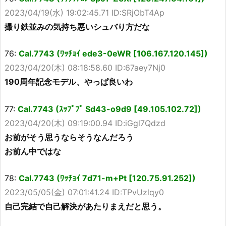
2023/04/19(水) 19:02:45.71 ID:SRjObT4Ap
撮り鉄並みの気持ち悪いシュバり方だな
76:
Cal.7743 (ﾜｯﾁｮｲ ede3-0eWR [106.167.120.145])
2023/04/20(木) 08:18:58.60 ID:67aey7Nj0
190周年記念モデル、やっぱ良いわ
77:
Cal.7743 (ｽｯﾌﾟﾌﾟ Sd43-o9d9 [49.105.102.72])
2023/04/20(木) 09:19:00.94 ID:iGgl7Qdzd
お前がそう思うならそうなんだろう
お前ん中ではな
78:
Cal.7743 (ﾜｯﾁｮｲ 7d71-m+Pt [120.75.91.252])
2023/05/05(金) 07:01:41.24 ID:TPvUzlqy0
自己完結で自己解決があたりまえだと思う。