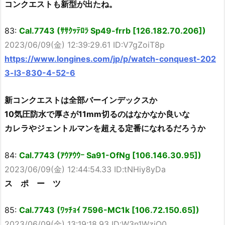
コンクエストも新型が出たね。
83:
Cal.7743 (ｻｻｸｯﾃﾛﾗ Sp49-frrb [126.182.70.206])
2023/06/09(金) 12:39:29.61 ID:V7gZoiT8p
https://www.longines.com/jp/p/watch-conquest-202
3-l3-830-4-52-6
新コンクエストは全部バーインデックスか
10気圧防水で厚さが11mm切るのはなかなか良いな
カレラやジェントルマンを超える定番になれるだろうか
84:
Cal.7743 (ｱｳｱｳｳｰ Sa91-OfNg [106.146.30.95])
2023/06/09(金) 12:44:54.33 ID:tNHiy8yDa
ス ポ ー ツ
85:
Cal.7743 (ﾜｯﾁｮｲ 7596-MC1k [106.72.150.65])
2023/06/09(金) 13:19:18.93 ID:W3n1WziO0