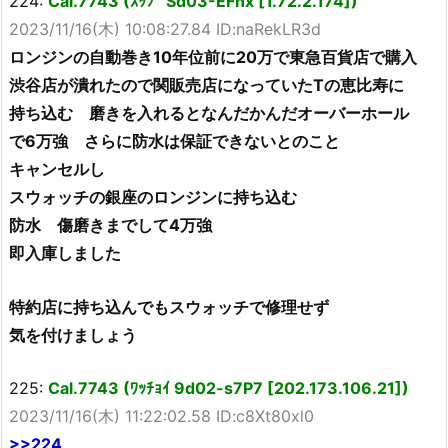
224:
Cal.7743 (ｽｯﾌﾟ Sd03-EFnx [1.72.2.174])
2023/11/16(木) 10:08:27.84 ID:naRekLR3d
ロンジンの自動巻き10年位前に20万で東急百貨店で購入
渋谷店が潰れたので関販売店になっていたTの恵比寿に
持ち込む 磨きを入れるとなんだかんだオーバーホール
で6万強 さらに防水は保証できないとのこと
キャンセルし
スウォッチの銀座のロンジンに持ち込む
防水 傷磨きまでして4万強
即入庫しました
特約店に持ち込んでもスウォッチで修理せず
気を付けましょう
225:
Cal.7743 (ﾜｯﾁｮｲ 9d02-s7P7 [202.173.106.21])
2023/11/16(木) 11:22:02.58 ID:c8Xt80xl0
>>224