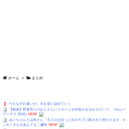
ホーム
>
まとめ
小さなすれ違いが、夫を追い詰めていく
【動画】野菜売りのおじさんにドローンを特攻させるおそロシア。 / ねらー
アンテナ (特化)
NEW!
みいちゃんと山田さん「主人公がぽっと出のモブに殺されて終わります」←
これ / ヌルポあんてな｜趣味
NEW!