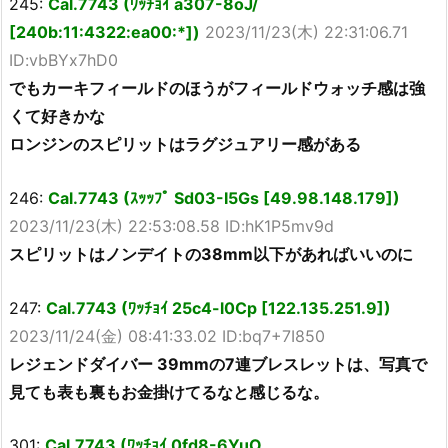
245:
Cal.7743 (ﾜｯﾁｮｲ a307-8oJ/
[240b:11:4322:ea00:*])
2023/11/23(木) 22:31:06.71
ID:vbBYx7hD0
でもカーキフィールドのほうがフィールドウォッチ感は強
くて好きかな
ロンジンのスピリットはラグジュアリー感がある
246:
Cal.7743 (ｽｯｯﾌﾟ Sd03-I5Gs [49.98.148.179])
2023/11/23(木) 22:53:08.58 ID:hK1P5mv9d
スピリットはノンデイトの38mm以下があればいいのに
247:
Cal.7743 (ﾜｯﾁｮｲ 25c4-l0Cp [122.135.251.9])
2023/11/24(金) 08:41:33.02 ID:bq7+7I850
レジェンドダイバー 39mmの7連ブレスレットは、写真で
見ても表も裏もお金掛けてるなと感じるな。
301:
Cal.7743 (ﾜｯﾁｮｲ 0fd8-6YuO