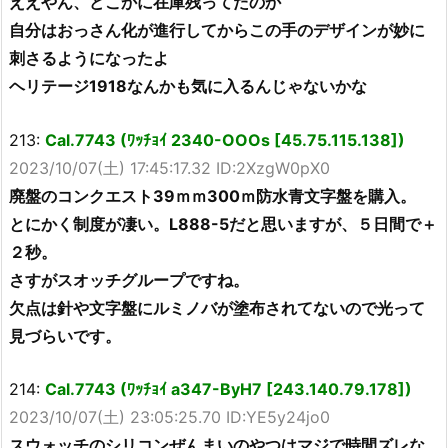
ええやん、どこかに在庫残ってたのか
自分はおっさん化が進行してからこの手のデザインが妙に
刺さるようになったよ
ヘリテージ1918なんかも気に入るんじゃないかな
213:
Cal.7743 (ﾜｯﾁｮｲ 2340-OOOs [45.75.115.138])
2023/10/07(土) 17:45:17.32 ID:2XzgW0pX0
廃盤のコンクエスト39ｍｍ300ｍ防水青文字盤を購入。
とにかく制度が凄い。L888-5だと思いますが、５日間で＋
２秒。
さすがスオッチグループですね。
欠点は針や文字盤にルミノバが塗布されてないので光って
見づらいです。
214:
Cal.7743 (ﾜｯﾁｮｲ a347-ByH7 [243.140.79.178])
2023/10/07(土) 23:05:25.70 ID:YE5y24jo0
スウォッチのシリコンぜんまいのやつはマジで時間ズレな