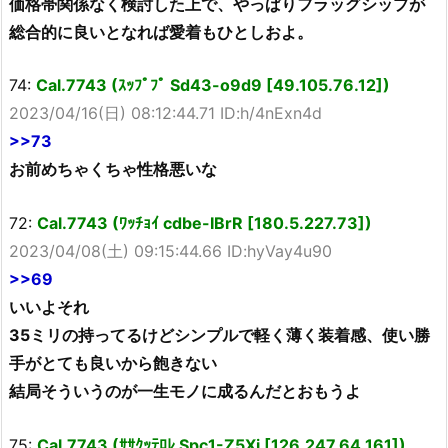
価格帯関係なく検討した上で、やっぱりフラッグシップが
総合的に良いとなれば愛着もひとしおよ。
74:
Cal.7743 (ｽｯﾌﾟﾌﾟ Sd43-o9d9 [49.105.76.12])
2023/04/16(日) 08:12:44.71 ID:h/4nExn4d
>>73
お前めちゃくちゃ性格悪いな
72:
Cal.7743 (ﾜｯﾁｮｲ cdbe-IBrR [180.5.227.73])
2023/04/08(土) 09:15:44.66 ID:hyVay4u90
>>69
いいよそれ
35ミリの持ってるけどシンプルで軽く薄く装着感、使い勝
手がとても良いから飽きない
結局そういうのが一生モノに成るんだとおもうよ
75:
Cal.7743 (ｻｻｸｯﾃﾛﾚ Spc1-Z5Xi [126.247.64.161])