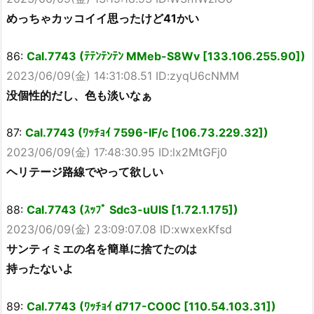
めっちゃカッコイイ思ったけど41かい
86:
Cal.7743 (ﾃﾃﾝﾃﾝﾃﾝ MMeb-S8Wv [133.106.255.90])
2023/06/09(金) 14:31:08.51 ID:zyqU6cNMM
没個性的だし、色も淡いなぁ
87:
Cal.7743 (ﾜｯﾁｮｲ 7596-IF/c [106.73.229.32])
2023/06/09(金) 17:48:30.95 ID:lx2MtGFj0
ヘリテージ路線でやって欲しい
88:
Cal.7743 (ｽｯﾌﾟ Sdc3-uUlS [1.72.1.175])
2023/06/09(金) 23:09:07.08 ID:xwxexKfsd
サンティミエの名を簡単に捨てたのは
持ったないよ
89:
Cal.7743 (ﾜｯﾁｮｲ d717-CO0C [110.54.103.31])