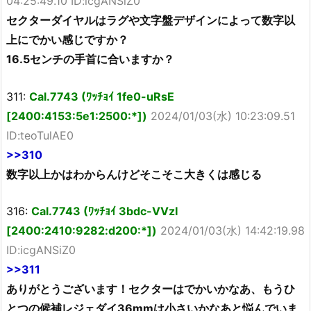
04:25:49.10 ID:icgANSiZ0
セクターダイヤルはラグや文字盤デザインによって数字以
上にでかい感じですか？
16.5センチの手首に合いますか？
311:
Cal.7743 (ﾜｯﾁｮｲ 1fe0-uRsE
[2400:4153:5e1:2500:*])
2024/01/03(水) 10:23:09.51
ID:teoTulAE0
>>310
数字以上かはわからんけどそこそこ大きくは感じる
316:
Cal.7743 (ﾜｯﾁｮｲ 3bdc-VVzI
[2400:2410:9282:d200:*])
2024/01/03(水) 14:42:19.98
ID:icgANSiZ0
>>311
ありがとうございます！セクターはでかいかなあ、もうひ
とつの候補レジェダイ36mmは小さいかなあと悩んでいま