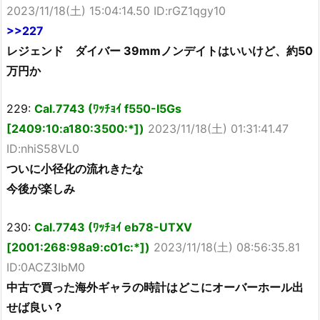
2023/11/18(土) 15:04:14.50 ID:rGZ1qgy10
>>227
レジェンド ダイバー 39mmノンデイトはいいけど、約50
万円か
229:
Cal.7743 (ﾜｯﾁｮｲ f550-I5Gs
[2409:10:a180:3500:*])
2023/11/18(土) 01:31:41.47
ID:nhiS58VL0
ついに小径化の流れきたな
今後が楽しみ
230:
Cal.7743 (ﾜｯﾁｮｲ eb78-UTXV
[2001:268:98a9:c01c:*])
2023/11/18(土) 08:56:35.81
ID:0ACZ3IbM0
中古で買った海外ギャラの時計はどこにオーバーホール出
せば良い？