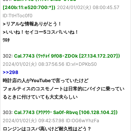
[240b:11:e520:700:*])
2024/01/02(火) 08:00:45.57
ID:TtHToc0f0
>リアルな情報ありがとう！
>いいね！セイコー5コスパいいね！
ﾜﾛﾀ
302:
Cal.7743 (ﾜｯﾁｮｲ 9f08-ZDOk [27.134.172.207])
2024/01/02(火) 08:37:56.56 ID:vI+DPKbS0
>>298
時計店の人がYouTubeで言っていたけど
フォルティスのコスモノートは日常的にバイクに乗ってい
るときに付けていても大丈夫らしい
303:
Cal.7743 (ｱｳｱｳｳｰ Sa0f-Rbvq [106.128.104.2])
2024/01/02(火) 09:42:57.98 ID:OG6wYhzFa
ロンジンはコスパ高いけど耐久性はどう？