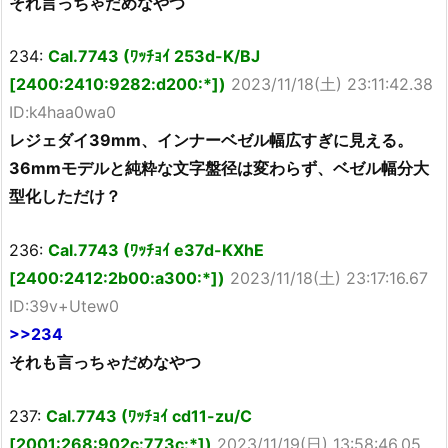
それ言っちゃだめなやつ
234:
Cal.7743 (ﾜｯﾁｮｲ 253d-K/BJ
[2400:2410:9282:d200:*])
2023/11/18(土) 23:11:42.38
ID:k4haa0wa0
レジェダイ39mm、インナーベゼル幅広すぎに見える。
36mmモデルと純粋な文字盤径は変わらず、ベゼル幅分大
型化しただけ？
236:
Cal.7743 (ﾜｯﾁｮｲ e37d-KXhE
[2400:2412:2b00:a300:*])
2023/11/18(土) 23:17:16.67
ID:39v+Utew0
>>234
それも言っちゃだめなやつ
237:
Cal.7743 (ﾜｯﾁｮｲ cd11-zu/C
[2001:268:902c:773c:*])
2023/11/19(日) 13:58:46.05