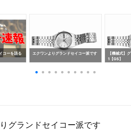
イコーを語る
エクワンよりグランドセイコー派です
【機械式】グ
1【GS】
りグランドセイコー派です