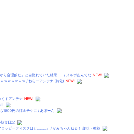
ら合理的だ」と自惚れていた結果…… / ヌルポあんてな
NEW!
ｗｗｗｗｗｗ / ねらーアンテナ (特化)
NEW!
とめくすアンテナ
NEW!
ll
500円の課金チケに / あぼーん
テル朝食日記
ロッピーディスクはと………」 / かみちゃんねる！ 趣味・教養