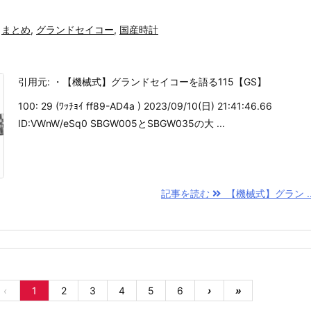
まとめ
,
グランドセイコー
,
国産時計
引用元: ・【機械式】グランドセイコーを語る115【GS】
100: 29 (ﾜｯﾁｮｲ ff89-AD4a ) 2023/09/10(日) 21:41:46.66
ID:VWnW/eSq0 SBGW005とSBGW035の大 ...
記事を読む
【機械式】グラン ..
‹
1
2
3
4
5
6
›
»