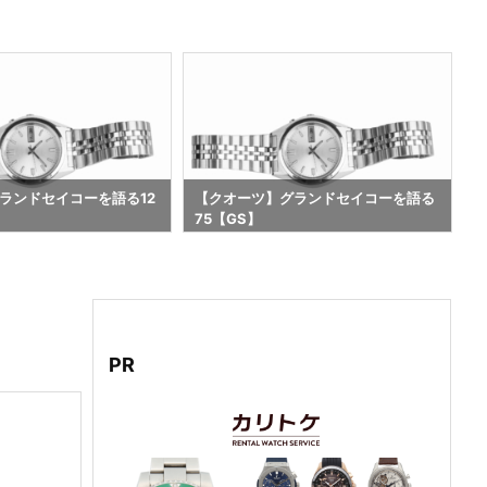
ランドセイコーを語る12
【クオーツ】グランドセイコーを語る
75【GS】
6
PR