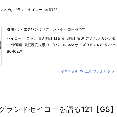
まとめ
,
グランドセイコー
,
国産時計
引用元: ・エクワンよりグランドセイコー派です
セイコー クロック 置き時計 目覚まし時計 電波 デジタル カレンダ
ー 快適度 温度湿度表示 01:白パール 本体サイズ:8.5×14.8×5.3cm
BC402W
記事を読む
エクワンよりグラ ..
グランドセイコーを語る121【GS