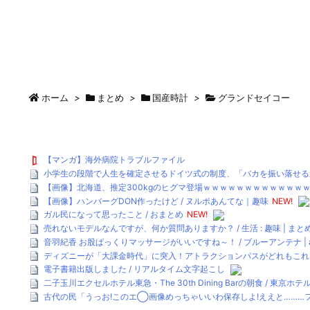
ホーム
>
まとめ
>
国産時計
>
グランドセイコー
【マンガ】海外病院トラブルファイル
小学生の段階で人生を確定させるドイツ式の制度、「バカを振い落せるか
【画像】北海道、推定300kgのヒグマ登場ｗｗｗｗｗｗｗｗｗｗｗｗｗｗ
【画像】ハンバーグDON作ったけど / ヌルポあんてな｜趣味
NEW!
ガル民になって思ったこと / おまとめ
NEW!
売れないモデルなんですが、何か質問ありますか？ / 生活 : 趣味 | ま
音羽紀香 お股ぱっくりマッサージがいいですね～！ / ブルーアンテナ | a
ディズニーが「大課金時代」に突入！アトラクションパスがどれもこれも1
電子書籍出版しました / リアルタイム文字起こし
二子玉川エクセルホテル東急・The 30th Dining Barの朝食 / 東京ホ
古代の民「うっお!このエ◯画像めっちゃいいわ保存しよ!ええと………フ