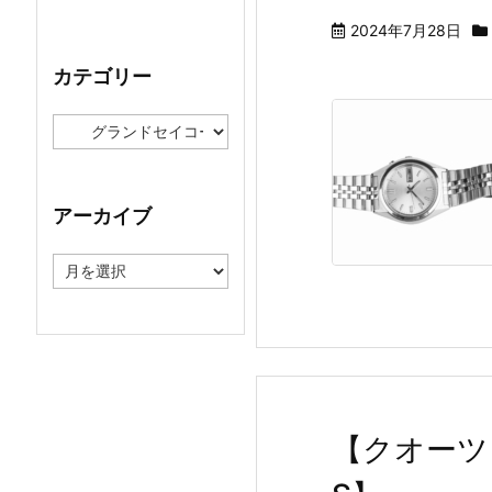
2024年7月28日
カテゴリー
カ
テ
ゴ
リ
ー
アーカイブ
ア
ー
カ
イ
ブ
【クオーツ