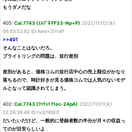
もうダメだな
405:
Cal.7743 (ｴﾑｿﾞﾈ FF33-Np+P)
2022/11/02(水)
06:03:53.92 ID:Awd+3Vn4F
>>401
そんなことはないだろ。
ブライトリングの問題は、並行差別
差別があると、価格コムの並行店中心の売上順位がかなり
落ちるので、時計好きが見る価格コムでは人気のないモデ
ルとなって認識されてしまう。
402:
Cal.7743 (ﾜｯﾁｮｲ f1ec-24pA)
2022/11/01(火)
22:26:39.49 ID:rvdj1WjE0
だいたいだけど、一般的に登録者数の半分が月々の収益っ
てのが目安らしいよ