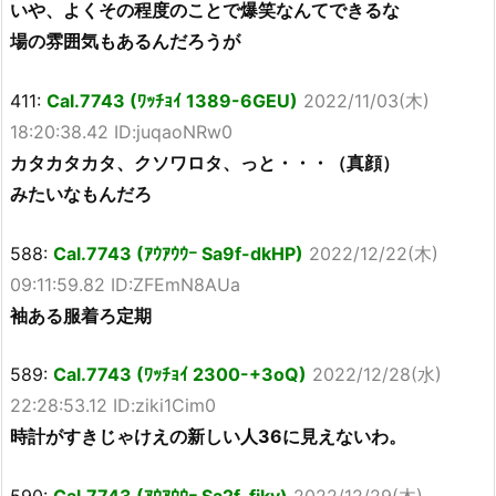
いや、よくその程度のことで爆笑なんてできるな
場の雰囲気もあるんだろうが
411:
Cal.7743 (ﾜｯﾁｮｲ 1389-6GEU)
2022/11/03(木)
18:20:38.42 ID:juqaoNRw0
カタカタカタ、クソワロタ、っと・・・（真顔）
みたいなもんだろ
588:
Cal.7743 (ｱｳｱｳｳｰ Sa9f-dkHP)
2022/12/22(木)
09:11:59.82 ID:ZFEmN8AUa
袖ある服着ろ定期
589:
Cal.7743 (ﾜｯﾁｮｲ 2300-+3oQ)
2022/12/28(水)
22:28:53.12 ID:ziki1Cim0
時計がすきじゃけえの新しい人36に見えないわ。
590:
Cal.7743 (ｱｳｱｳｳｰ Sa2f-fjky)
2022/12/29(木)