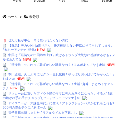
Menu
Sidebar
Prev
Next
Search
ホーム
>
未分類
ぜんぶ私が中心、そう思われたくないのに
【群馬】デカいNinja乗りさん、後方確認しない軽四に当てられてしまう。
/ ねらーアンテナ (特化)
NEW!
中国は「経済での中国締め上げ」続けるトランプ大統領に感謝するかも / ヌ
ルポあんてな
NEW!
「清掃員」←これって恥ずかしい職業なの？ / ヌルポあんてな｜趣味
NEW!
本田望結、久しぶりにセクシー巨乳投稿！やっぱりおっぱいでかかった！ /
おまとめ
NEW!
「清掃員」←これって恥ずかしい職業なの？ / 生活 : 趣味 | まとめくすアン
テナ
NEW!
サッカー台に置いたブドウを隣のママに奪われそうになった。すると11歳
の娘が相手の手にチョップして… / ブルーアンテナ | all
ディズニーが「大課金時代」に突入！アトラクションパスがどれもこれも1
500円の課金チケに / あぼーん
電子書籍出版しました / リアルタイム文字起こし
二子玉川エクセルホテル東急・The 30th Dining Barの朝食 / 東京ホテル朝