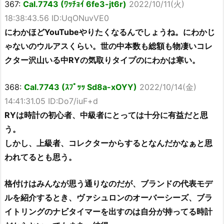
367:
Cal.7743 (ﾜｯﾁｮｲ 6fe3-jt6r)
2022/10/11(火)
18:38:43.56 ID:UqONuvVE0
にわかほどYouTubeやりたくなるんでしょうね。にわかじ
ゃないのウルアスくらい。世の中本数も総額も物凄いコレ
クター沢山いる中RYの気取りタイプのにわかは寒い。
368:
Cal.7743 (ｽﾌﾟｯｯ Sd8a-xOYY)
2022/10/14(金)
14:41:31.05 ID:Do7/iuF+d
RYは時計の初心者、中級者にとっては十分に有益だと思
う。
しかし、上級者、コレクターからするとなんだかなぁと思
われてるとも思う。
格付けはみんなが思う通りなのだが、ブランドの代表モデ
ルを紹介するとき、ヴァシュロンのオーバーシーズ、ブラ
イトリングのナビタイマーを出すのは自分が持ってる時計