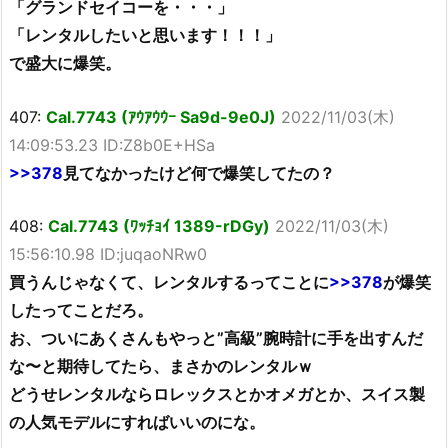
「グランドセイコーを・・・」
「レンタルしたいと思います！！！」
で盛大に爆笑。
407:
Cal.7743 (ｱｳｱｳｳｰ Sa9d-9e0J)
2022/11/03(木)
14:09:53.23 ID:Z8b0E+HSa
>>378
見てなかったけど何で爆笑してたの？
408:
Cal.7743 (ﾜｯﾁｮｲ 1389-rDGy)
2022/11/03(木)
15:56:10.98 ID:juqaoNRw0
買うんじゃなくて、レンタルするってことに
>>378
が爆笑
したってことだろ。
お、ついにあくさんもやっと”高級”腕時計に手を出すんだ
な〜と期待してたら、まさかのレンタルｗ
どうせレンタルならロレックスとかオメガとか、スイス製
の人気モデルにすればいいのにな。