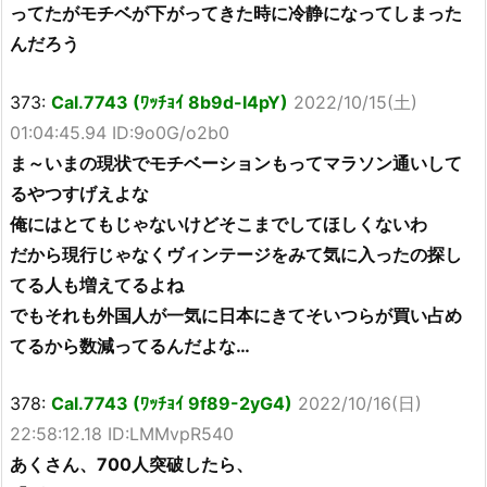
ってたがモチベが下がってきた時に冷静になってしまった
んだろう
373:
Cal.7743 (ﾜｯﾁｮｲ 8b9d-I4pY)
2022/10/15(土)
01:04:45.94 ID:9o0G/o2b0
ま～いまの現状でモチベーションもってマラソン通いして
るやつすげえよな
俺にはとてもじゃないけどそこまでしてほしくないわ
だから現行じゃなくヴィンテージをみて気に入ったの探し
てる人も増えてるよね
でもそれも外国人が一気に日本にきてそいつらが買い占め
てるから数減ってるんだよな…
378:
Cal.7743 (ﾜｯﾁｮｲ 9f89-2yG4)
2022/10/16(日)
22:58:12.18 ID:LMMvpR540
あくさん、700人突破したら、