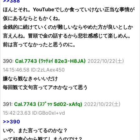
>>388
ほんとそれ。YouTubeでしか食っていけない正当な事情が
仮にあるならともかくね。
金銭的に続けていくのが難しいならやめた方が良いとしか
言えんね。冒頭で金の話するから悲壮感感じて楽しめん。
前は言ってなかったと思うのに。
390:
Cal.7743 (ﾜｯﾁｮｲ 82e3-H8JA)
2022/10/22(土)
14:15:46.58 ID:2zLAex450
嫌なら観なきゃいいだけ
毎回観て文句言ってアホかなって思う
391:
Cal.7743 (ｽﾌﾟｯｯ Sd02-xAfq)
2022/10/22(土)
15:42:23.63 ID:GBo0xI+vd
>>390
いや、また言ってるのかな？
って好奇心から観てしまうのでは？