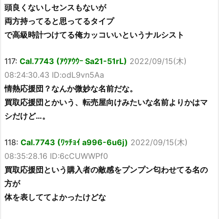
頭良くないしセンスもないが
両方持ってると思ってるタイプ
で高級時計つけてる俺カッコいいというナルシスト
117:
Cal.7743 (ｱｳｱｳｳｰ Sa21-51rL)
2022/09/15(木)
08:24:30.43 ID:odL9vn5Aa
情熱応援団？なんか微妙な名前だな。
買取応援団とかいう、転売屋向けみたいな名前よりかはマ
シだけど…。
118:
Cal.7743 (ﾜｯﾁｮｲ a996-6u6j)
2022/09/15(木)
08:35:28.16 ID:6cCUWWPf0
買取応援団という購入者の敵感をプンプン匂わせてる名の
方が
体を表しててよかったけどな