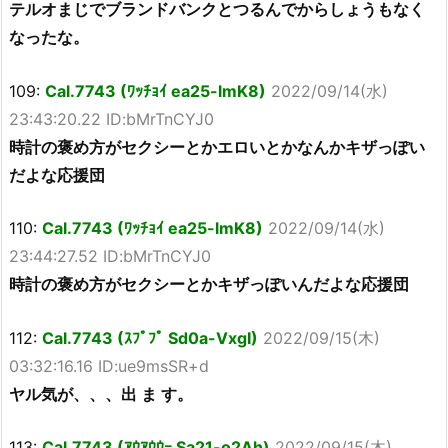
テルオまじでブランドバンクとつるんでからしょうもなく
なったな。
109:
Cal.7743 (ﾜｯﾁｮｲ ea25-lmK8)
2022/09/14(水)
23:43:20.22 ID:bMrTnCYJ0
時計の褒め方がセクシーとかエロいとかなんかキザっぽい
だよな応援団
110:
Cal.7743 (ﾜｯﾁｮｲ ea25-lmK8)
2022/09/14(水)
23:44:27.52 ID:bMrTnCYJ0
時計の褒め方がセクシーとかキザっぽいんだよな応援団
112:
Cal.7743 (ｽﾌﾟﾌﾟ Sd0a-VxgI)
2022/09/15(木)
03:32:16.16 ID:ue9msSR+d
ヤル気が、、、出 ま す。
113:
Cal.7743 (ｱｳｱｳｳｰ Sa21-o2Ah)
2022/09/15(木)