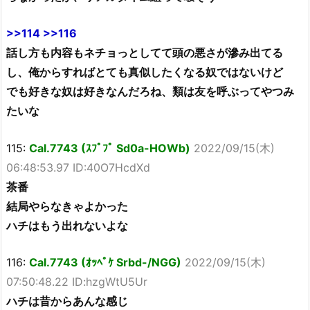
>>114
>>116
話し方も内容もネチョっとしてて頭の悪さが滲み出てる
し、俺からすればとても真似したくなる奴ではないけど
でも好きな奴は好きなんだろね、類は友を呼ぶってやつみ
たいな
115:
Cal.7743 (ｽﾌﾟﾌﾟ Sd0a-HOWb)
2022/09/15(木)
06:48:53.97 ID:40O7HcdXd
茶番
結局やらなきゃよかった
ハチはもう出れないよな
116:
Cal.7743 (ｵｯﾍﾟｹ Srbd-/NGG)
2022/09/15(木)
07:50:48.22 ID:hzgWtU5Ur
ハチは昔からあんな感じ