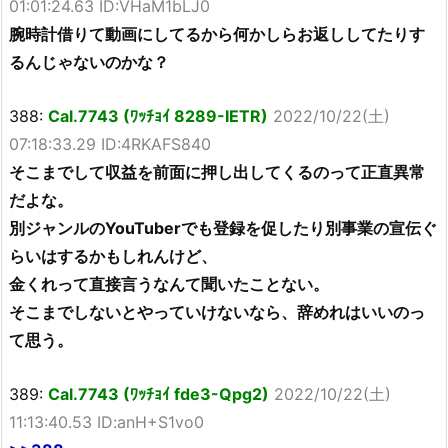
01:01:24.63 ID:VHaM1bLJ0
腕時計借りて動画にしてるから何かしらお返ししてたりす
るんじゃないのかな？
388:
Cal.7743 (ﾜｯﾁｮｲ 8289-IETR)
2022/10/22(土)
07:18:33.29 ID:4RKAFS840
そこまでして収益を前面に押し出してくるのって正直異常
だよな。
別ジャンルのYouTuberでも登録を促したり別事業の宣伝ぐ
らいはするかもしれんけど、
金くれって直接言うなんて聞いたことない。
そこまでしないとやっていけないなら、辞めれはいいのっ
て思う。
389:
Cal.7743 (ﾜｯﾁｮｲ fde3-Qpg2)
2022/10/22(土)
11:13:40.53 ID:anH+S1vo0