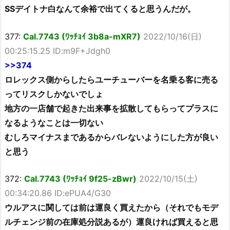
SSデイトナ白なんて余裕で出てくると思うんだが。
377:
Cal.7743 (ﾜｯﾁｮｲ 3b8a-mXR7)
2022/10/16(日)
00:25:15.25 ID:m9F+Jdgh0
>>374
ロレックス側からしたらユーチューバーを名乗る客に売る
ってリスクしかないでしょ
地方の一店舗で起きた出来事を拡散してもらってプラスに
なるようなことは一切ない
むしろマイナスまであるからバレないようにした方が良い
と思う
372:
Cal.7743 (ﾜｯﾁｮｲ 9f25-zBwr)
2022/10/15(土)
00:34:20.86 ID:ePUA4/G30
ウルアスに関しては前は運良く買えたから（それでもモデ
ルチェンジ前の在庫処分説あるが）運良ければ買えると思