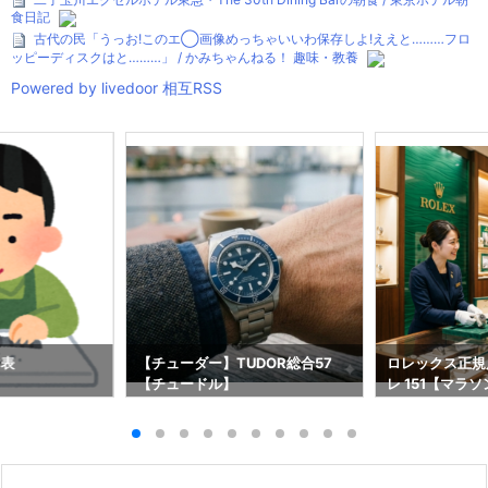
食日記
古代の民「うっお!このエ◯画像めっちゃいいわ保存しよ!ええと………フロ
ッピーディスクはと………」 / かみちゃんねる！ 趣味・教養
Powered by livedoor 相互RSS
け表
【チューダー】TUDOR総合57
ロレックス正規
【チュードル】
レ 151【マラソ