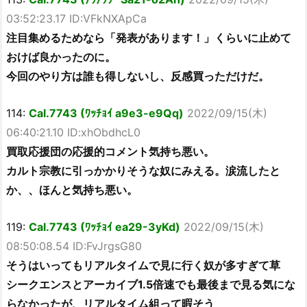
03:52:23.17 ID:VFkNXApCa
注目集めるためなら「発表があります！」くらいに止めて
おけば良かったのに。
今回のやり方は誰も得しないし、反感買っただけだ。
114:
Cal.7743 (ﾜｯﾁｮｲ a9e3-e9Qq)
2022/09/15(木)
06:40:21.10 ID:xhObdhcL0
買取応援団の応援的コメント気持ち悪い。
カルト宗教に引っかかりそうな奴にみえる。涙流したと
か、、ほんと気持ち悪い。
119:
Cal.7743 (ﾜｯﾁｮｲ ea29-3yKd)
2022/09/15(木)
08:50:08.54 ID:FvJrgsG80
そうはいってもリアルタイムで見に行く奴が多すぎて草
シークエンスとアーカイブ1.5倍速でも最後まで見る気にな
らなかったが、リアルタイム組って暇そう