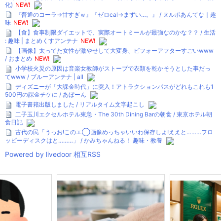
化)
NEW!
『普通のコーラ→甘すぎｗ』『ゼロcal→まずい…。』 / ヌルポあんてな｜趣
味
NEW!
【食】食事制限ダイエットで、実際オートミールが最強なのかな？？ / 生活
: 趣味 | まとめくすアンテナ
NEW!
【画像】太ってた女性が激やせして大変身、ビフォーアフターすごいwww
/ おまとめ
NEW!
小学校火災の原因は音楽女教師がストーブで衣類を乾かそうとした事だっ
てwww / ブルーアンテナ | all
ディズニーが「大課金時代」に突入！アトラクションパスがどれもこれも1
500円の課金チケに / あぼーん
電子書籍出版しました / リアルタイム文字起こし
二子玉川エクセルホテル東急・The 30th Dining Barの朝食 / 東京ホテル朝
食日記
古代の民「うっお!このエ◯画像めっちゃいいわ保存しよ!ええと………フロ
ッピーディスクはと………」 / かみちゃんねる！ 趣味・教養
Powered by livedoor 相互RSS