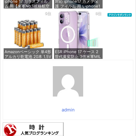
iphone 17 ガラスフィル
対応 iphone17 カメラ保
ム 用【米軍No.1規格航空
護 フィルム 用 いphone1
材料&独創的なガイド枠】
7 カメラフィルム カメラ
5位
6位
2枚セット 全面保護 最強
カバー 日本製旭硝子 硬度
硬度10H 耐衝撃 | いphon
9H | 【3枚セット】 対応 i
e17 保護フィルム 気泡な
phone 17 レンズフィルム
し Zeniss 自動吸着 貼付
カバー アイホン17 用 カ
け簡単 iphone17フィルム
メラ保護ガラス 全面保護
超クリア画
2眼レンズ保
価格：¥1,260
価格：¥518
Amazonベーシック 単4形
ESR iPhone 17 ケース 2
アルカリ乾電池 20本 1.5V
世代黄変防止 3倍米軍MIL
保存期限10年 液漏れ防止
規格 MagSafe対応 あいふ
おん17用 カメラボタン付
き クリア | SGS認証 エア
価格：¥836
ガードコーナー ワイヤレ
ス充電 耐衝撃 PC背面TP
Uバンパー 指紋防止 高耐
久性 マグネット
価格：¥1,699
admin