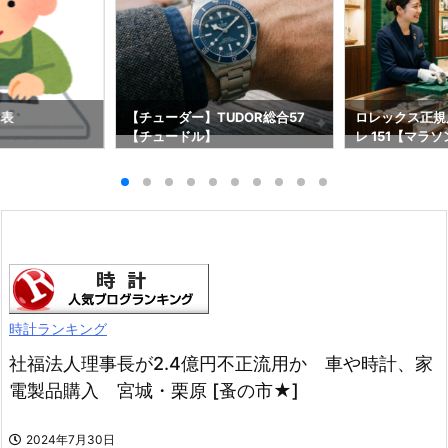
け表
【チューダー】TUDOR総合57
ロレックス正規
【チュードル】
レ 151【マラソ
時計ランキング
社福法人理事長が2.4億円不正流用か 車や時計、家
電製品購入 宮城・栗原 [蚤の市★]
2024年7月30日