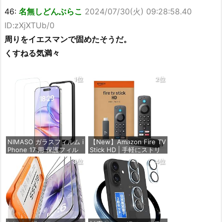
46:
名無しどんぶらこ
2024/07/30(火) 09:28:58.40
ID:zXjXTUb/0
周りをイエスマンで固めたそうだ。
くすねる気満々
1位
2位
NIMASO ガラスフィルム i
【New】Amazon Fire TV
Phone 17 用 保護フィル
Stick HD | 手軽にストリ
ム 強化ガラス 耐衝撃 高
ーミングをはじめよう |
3位
4位
透過率 指紋防止 貼りやす
ストリーミングメディア
い ガイド枠付き | いPhon
プレイヤー
e17 (6.3インチ) 対応 2枚
セット DSP25F1698
価格：¥4,980
価格：¥1,599