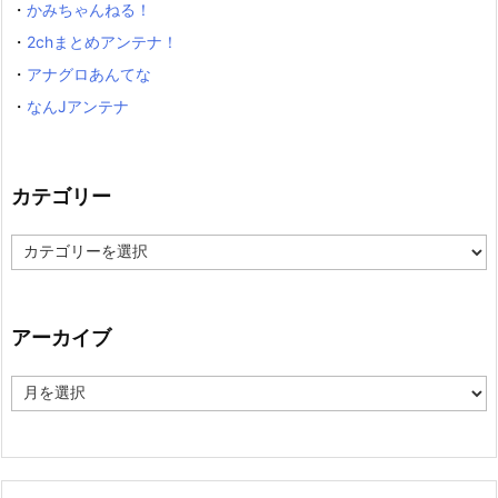
・
かみちゃんねる！
・
2chまとめアンテナ！
・
アナグロあんてな
・
なんJアンテナ
カテゴリー
カ
テ
ゴ
リ
ー
アーカイブ
ア
ー
カ
イ
ブ