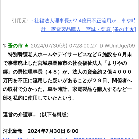
引用元:
・社福法人理事長が2.4億円不正流用か 車や時
計、家電製品購入 宮城・栗原 [蚤の市★]
1:
蚤の市 ★
2024/07/30(火) 07:28:00.27 ID:WUmUge/09
特別養護老人ホームやデイサービスなど５施設を６月末
で事業廃止した宮城県栗原市の社会福祉法人「まりやの
郷」の男性理事長（４８）が、法人の資金約２億４０００
万円を不正に流用した疑いがあることが２９日、関係者へ
の取材で分かった。車や時計、家電製品を購入するなど一
部を私的に使用していたという。
運営の介護事…（以下有料版）
河北新報 2024年7月30日 6:00