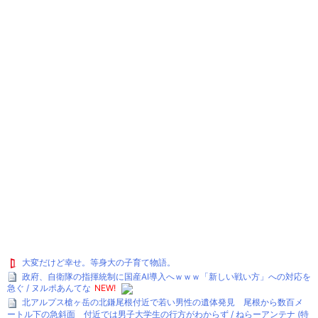
大変だけど幸せ。等身大の子育て物語。
政府、自衛隊の指揮統制に国産AI導入へｗｗｗ「新しい戦い方」への対応を
急ぐ / ヌルポあんてな
NEW!
北アルプス槍ヶ岳の北鎌尾根付近で若い男性の遺体発見 尾根から数百メ
ートル下の急斜面 付近では男子大学生の行方がわからず / ねらーアンテナ (特